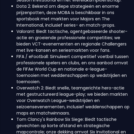
Season Invitational en het Wereldkampioenschap.
Dota 2: Bekend om diepe strategieën en enorme
prijzenpotten, deze MOBA is beschikbaar in ons
sportsbook met markten voor Majors en The
International, inclusief series- en match-props.
Valorant: Biedt tactische, agentgebaseerde shooter-
actie en groeiende professionele competities; we
bieden VCT-evenementen en regionale Challengers
met live-kansen en seriesmarkten voor fans.
FIFA / eFootball: Simuleert competitief voetbal tussen
professionele spelers en clubs, en ons aanbod omvat
de FIFAe World Cup en nationale e-league-
toernooien met weddenschappen op wedstrijden en
toernooien.
Overwatch 2: Biedt snelle, teamgerichte hero-actie
met gestructureerd league-play; we bieden markten
voor Overwatch League-wedstrijden en
seizoensevenementen, inclusief weddenschappen op
maps en matchwinnaars.
Tom Clancy's Rainbow Six Siege: Biedt tactische
gevechten op korte afstand en strategische
mapcontrole; onze dekking omvat Six Invitational en