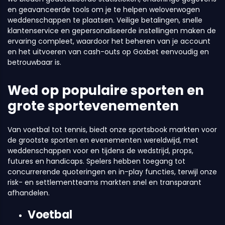
en geavanceerde tools om je te helpen weloverwogen
weddenschappen te plaatsen. Veilige betalingen, snelle
klantenservice en gepersonaliseerde instellingen maken de
ervaring compleet, waardoor het beheren van je account
en het uitvoeren van cash-outs op Goxbet eenvoudig en
betrouwbaar is.
Wed op populaire sporten en
grote sportevenementen
Van voetbal tot tennis, biedt onze sportsbook markten voor
de grootste sporten en evenementen wereldwijd, met
weddenschappen voor en tijdens de wedstrijd, props,
futures en handicaps. Spelers hebben toegang tot
concurrerende quoteringen en in-play functies, terwijl onze
risk- en settlementteams markten snel en transparant
afhandelen.
Voetbal