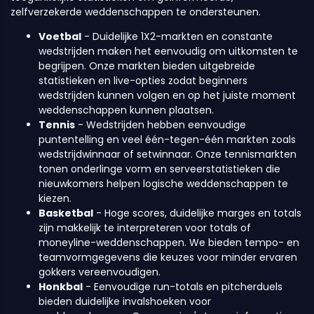
zelfverzekerde weddenschappen te ondersteunen.
Voetbal
- Duidelijke 1X2-markten en constante
wedstrijden maken het eenvoudig om uitkomsten te
begrijpen. Onze markten bieden uitgebreide
statistieken en live-opties zodat beginners
wedstrijden kunnen volgen en op het juiste moment
weddenschappen kunnen plaatsen.
Tennis
- Wedstrijden hebben eenvoudige
puntentelling en veel één-tegen-één markten zoals
wedstrijdwinnaar of setwinnaar. Onze tennismarkten
tonen onderlinge vorm en serveerstatistieken die
nieuwkomers helpen logische weddenschappen te
kiezen.
Basketbal
- Hoge scores, duidelijke marges en totals
zijn makkelijk te interpreteren voor totals of
moneyline-weddenschappen. We bieden tempo- en
teamvormgegevens die keuzes voor minder ervaren
gokkers vereenvoudigen.
Honkbal
- Eenvoudige run-totals en pitcherduels
bieden duidelijke invalshoeken voor