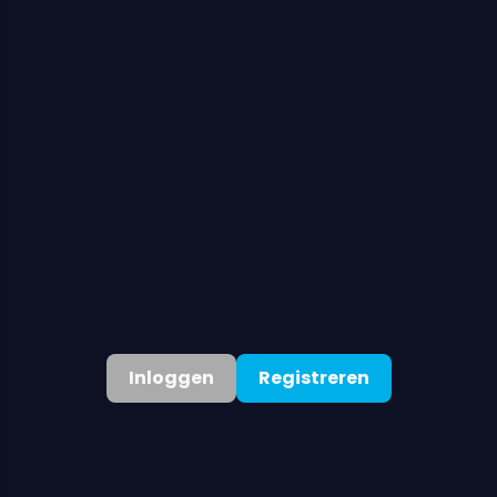
Nieuwe releases
Tafelspellen
Support
Helpcentrum
Zelfuitsluiting
Registratie
Over ons
VIP Club
Affiliates
Inloggen
Registreren
Promoties
Over ons
Beleid