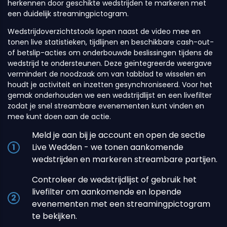
herkennen door geschikte wedstrijden te markeren met
een duidelijk streamingpictogram.
Wedstrijdoverzichtstools lopen naast de video mee en
tonen live statistieken, tijdlijnen en beschikbare cash-out-
of betslip-acties om onderbouwde beslissingen tijdens de
wedstrijd te ondersteunen. Deze geïntegreerde weergave
vermindert de noodzaak om van tabblad te wisselen en
houdt je activiteit en inzetten gesynchroniseerd. Voor het
gemak onderhouden we een wedstrijdlijst en een livefilter
zodat je snel streambare evenementen kunt vinden en
mee kunt doen aan de actie.
Meld je aan bij je account en open de sectie
Live Wedden - we tonen aankomende
wedstrijden en markeren streambare partijen.
Controleer de wedstrijdlijst of gebruik het
livefilter om aankomende en lopende
evenementen met een streamingpictogram
te bekijken.