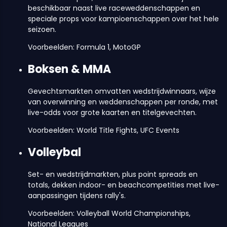
beschikbaar naast live raceweddenschappen en
speciale props voor kampioenschappen over het hele
seizoen.
Voorbeelden: Formula 1, MotoGP
Boksen & MMA
Gevechtsmarkten omvatten wedstrijdwinnaars, wijze
van overwinning en weddenschappen per ronde, met
live-odds voor grote kaarten en titelgevechten.
Voorbeelden: World Title Fights, UFC Events
Volleybal
Set- en wedstrijdmarkten, plus point spreads en
totals, dekken indoor- en beachcompetities met live-
aanpassingen tijdens rally's.
Voorbeelden: Volleyball World Championships,
National Leagues