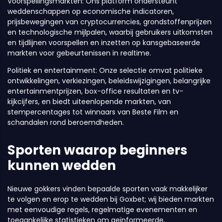
Voorspellingsmarkten: Ons platform ondersteunt
weddenschappen op economische indicatoren,
prijsbewegingen van cryptocurrencies, grondstoffenprijzen
en technologische mijlpalen, waarbij gebruikers uitkomsten
en tijdlijnen voorspellen en inzetten op kansgebaseerde
markten voor gebeurtenissen in realtime.
Politiek en entertainment: Onze selectie omvat politieke
ontwikkelingen, verkiezingen, beleidswijzigingen, belangrijke
entertainmentprijzen, box-office resultaten en tv-
kijkcijfers, en biedt uiteenlopende markten, van
stempercentages tot winnaars van Beste Film en
schandalen rond beroemdheden.
Sporten waarop beginners
kunnen wedden
Nieuwe gokkers vinden bepaalde sporten vaak makkelijker
te volgen en erop te wedden bij Goxbet; wij bieden markten
met eenvoudige regels, regelmatige evenementen en
toegankelijke statistieken om geïnformeerde,