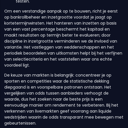
testen.
Om een verstandige aanpak op te bouwen, richt je eerst
op bankrollbeheer en inzetgrootte voordat je jaagt op
kortetermijnwinsten. Het hanteren van inzetten op basis
van een vast percentage beschermt het kapitaal en
maakt resultaten op termijn beter te evalueren; door
discipline in inzetgrootte verminderen we de invloed van
variantie. Het vastleggen van weddenschappen en het
periodiek beoordelen van uitkomsten helpt bij het verfijnen
van selectiecriteria en het vaststellen waar ons echte
voordeel ligt.
De keuze van markten is belangrijk: concentreer je op
sporten en competities waar de statistische dekking
diepgaand is en voorspelbare patronen ontstaan. Het
vergelijken van odds tussen aanbieders verhoogt de
waarde, dus het zoeken naar de beste prijs is een
eenvoudige manier om rendement te verbeteren. Bij het
verkennen van livemarkten geef voorrang aan liquide
wedstrijden waarin de odds transparant mee bewegen met
gebeurtenissen.