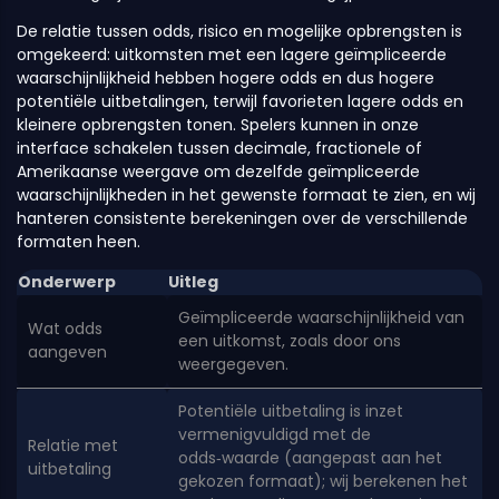
De relatie tussen odds, risico en mogelijke opbrengsten is
omgekeerd: uitkomsten met een lagere geïmpliceerde
waarschijnlijkheid hebben hogere odds en dus hogere
potentiële uitbetalingen, terwijl favorieten lagere odds en
kleinere opbrengsten tonen. Spelers kunnen in onze
interface schakelen tussen decimale, fractionele of
Amerikaanse weergave om dezelfde geïmpliceerde
waarschijnlijkheden in het gewenste formaat te zien, en wij
hanteren consistente berekeningen over de verschillende
formaten heen.
Onderwerp
Uitleg
Geïmpliceerde waarschijnlijkheid van
Wat odds
een uitkomst, zoals door ons
aangeven
weergegeven.
Potentiële uitbetaling is inzet
vermenigvuldigd met de
Relatie met
odds‑waarde (aangepast aan het
uitbetaling
gekozen formaat); wij berekenen het