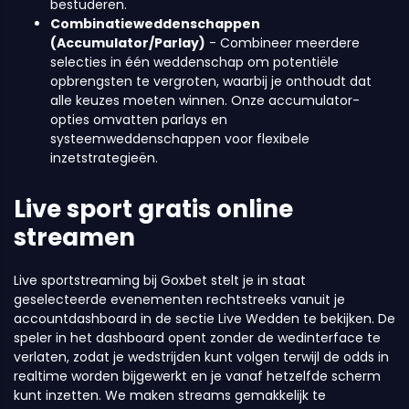
bestuderen.
Combinatieweddenschappen
(Accumulator/Parlay)
- Combineer meerdere
selecties in één weddenschap om potentiële
opbrengsten te vergroten, waarbij je onthoudt dat
alle keuzes moeten winnen. Onze accumulator-
opties omvatten parlays en
systeemweddenschappen voor flexibele
inzetstrategieën.
Live sport gratis online
streamen
Live sportstreaming bij Goxbet stelt je in staat
geselecteerde evenementen rechtstreeks vanuit je
accountdashboard in de sectie Live Wedden te bekijken. De
speler in het dashboard opent zonder de wedinterface te
verlaten, zodat je wedstrijden kunt volgen terwijl de odds in
realtime worden bijgewerkt en je vanaf hetzelfde scherm
kunt inzetten. We maken streams gemakkelijk te