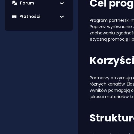
Cel pro
Forum
Płatności
Program partnerski 
Poprzez wyrównanie 
zachowaniu zgodności
etyczną promocję i p
Korzyści
Partnerzy otrzymują
różnych kanałów. Ela
wyników pomagają op
jakości materiałów k
Struktur