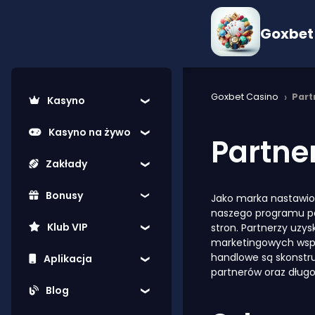
Goxbet
›
Goxbet Casino
Part
Kasyno
Kasyno na żywo
Partne
Zakłady
Bonusy
Jako marka nastawio
naszego programu par
Klub VIP
stron. Partnerzy uzy
marketingowych wspie
handlowe są skonstru
Aplikacja
partnerów oraz dług
Blog