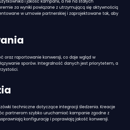
żytkownika i jakość kampanii, a nie na stałych
remie za wyniki powiązane z utrzymującą się aktywnością
kumentowane w umowie partnerskiej i zaprojektowane tak, aby
wania
ęć oraz raportowanie konwersji, co daje wgląd w
iązywanie sporów. Integralność danych jest priorytetem, a
zystości.
ia
ówki techniczne dotyczące integracji śledzenia. Kreacje
omóc partnerom szybko uruchamiać kampanie zgodne z
rawniają konfigurację i poprawiają jakość konwersji.