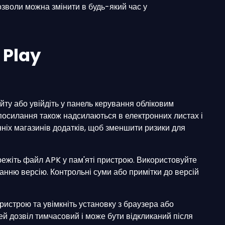
зволи можна змінити в будь-який час у
 Play
йту або увійдіть у панель керування обліковим
посилання також надсилаються в електронних листах і
нніх магазинів додатків, щоб зменшити ризики для
режіть файл APK у пам'яті пристрою. Використовуйте
анню версію. Контрольні суми або примітки до версій
истрою та увімкніть установку з браузера або
 дозвіл тимчасовий і може бути відкликаний після