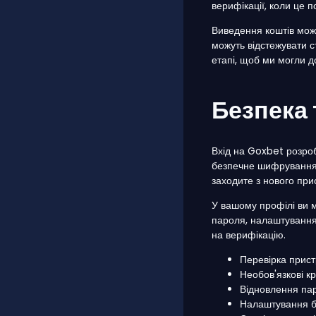
верифікації, коли це 
Виведення коштів можн
можуть відстежувати с
етапі, щоб ми могли д
Безпека 
Вхід на Goxbet розроб
безпечне шифрування т
заходите з нового при
У вашому профілі ви м
пароля, налаштування 
на верифікацію.
Перевірка прист
Необов'язкові к
Відновлення пар
Налаштування бе