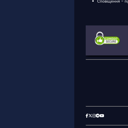
Сповіщення - пі