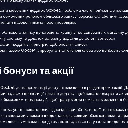
ей: Не можу знайти додаток Goxbet
айти мобільний додаток Goxbet, проблема часто пов’язана з нала
и обмежений регіоном облікового запису, версією ОС або тимчасови
иконати наведені нижче прості перевірки.
н облікового запису пристрою та країну в налаштуваннях магазину д
йну систему та додаток магазину додатків до останньої версії
агазин додатків і пристрій, щоб оновити список
ою назвою Goxbet, спробуйте інші ключові слова або приберіть філ
 бонуси та акції
Goxbet деякі промоакції доступні виключно в розділі промоакцій. Д
 ми надаємо пропозиції тільки в додатку, щоб винагороджувати актив
з обмеженим терміном дії, щоб гравці могли помічати можливості бе
 показує тип винагороди, відповідні ігри або категорії, точні кроки, 
но з внесками у вимоги щодо ставок, часовими обмеженнями та пр
омилися з умовами перед тим, як погодитися на участь, що допома