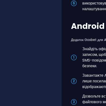
використовув
налаштування
Android 
Додаток Goxbet для A
Знайдіть офі
записом, щоб
SMS-повідомл
безпеки.
Завантажте A
лише посилан
відображають
Дозвольте вс
файлового ме