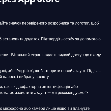
айте значок перевіреного розробника та логотип, щоб
б встановити додаток. Підтвердіть особу за допомогою
лення. Вітальний екран надає швидкий доступ до входу
дані, або 'Register', щоб створити новий акаунт. Під час
й пароль і вибрану валюту.
и, такі як двофакторна автентифікація або
опомагає захистити акаунт — ми рекомендуємо їх
до мікрофона або камери лише якщо ви плануєте