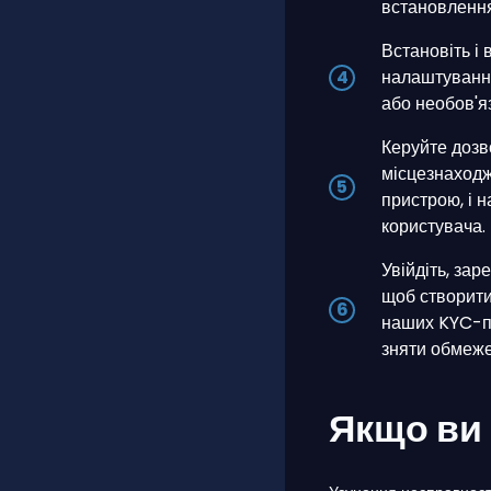
встановлення
Встановіть і
налаштування
або необов'я
Керуйте дозв
місцезнаходж
пристрою, і 
користувача.
Увійдіть, зар
щоб створити
наших KYC-пі
зняти обмеже
Якщо ви 