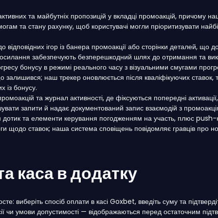
активних та майбутніх пропозицій у вкладці промоакцій, причому наш 
имогам та стану рахунку, щоб користувачі могли пріоритизувати найб
о відповідних ігор із банера промоакції або сторінки деталей, що д
посилання забезпечують безперешкодний шлях до отримання та вик
гресу бонусу в режимі реального часу з візуальними смугами прогре
що залишився; наш трекер оновлюється після кваліфікуючих ставок, т
х із бонусу.
 промоакцій та журнал активності, де фіксуються попередні активації,
увати запити й надає документований запис взаємодій з промоакці
н дотик та елементи керування погодженням на участь, плюс push-н
ги щодо ставок; наша система сповіщень повідомляє гравців про нові
та каса в додатку
те: виберіть спосіб оплати в касі Goxbet, введіть суму та підтвердіт
сії чи умови допустимості — відображаються перед остаточним підтв