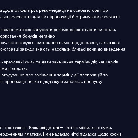
додаток фільтрує рекомендації на основі історії ігор,
ільш релевантні для них пропозиції й отримувати своєчасні
озволяє миттєво запускати рекомендовані слоти чи столи;
ористання бонусів негайно.
су, які показують виконання вимог щодо ставок, залишкові
ож гравці завжди знають, наскільки близькі вони до виведення
 нараховані суми та дати закінчення терміну дії; наш архів
ями в додатку.
агадування про закінчення терміну дії пропозицій та
 пропозиції тільки в додатку й запобігає пропуску
ь транзакцію. Важливі деталі — такі як мінімальні суми,
ердженням платежу, і ми надаємо чіткі підказки щодо кроків