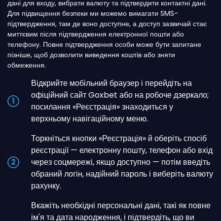
дані для входу, вибрати валюту та підтвердити контактні дані.
Для підвищення безпеки ми можемо вимагати SMS-
підтвердження, там де воно доступне, а доступ зазвичай стає
миттєвим після підтвердження електронної пошти або
телефону. Повне підтвердження особи може бути запитане
пізніше, щоб дозволити виведення коштів або зняти
обмеження.
Відкрийте мобільний браузер і перейдіть на
офіційний сайт Goxbet або на робоче дзеркало;
посилання «Реєстрація» знаходиться у
верхньому навігаційному меню.
Торкніться кнопки «Реєстрація» й оберіть спосіб
реєстрації — електронну пошту, телефон або вхід
через соцмережі, якщо доступно — потім введіть
обраний логін, надійний пароль і виберіть валюту
рахунку.
Вкажіть необхідні персональні дані, такі як повне
ім'я та дата народження, і підтвердіть, що ви