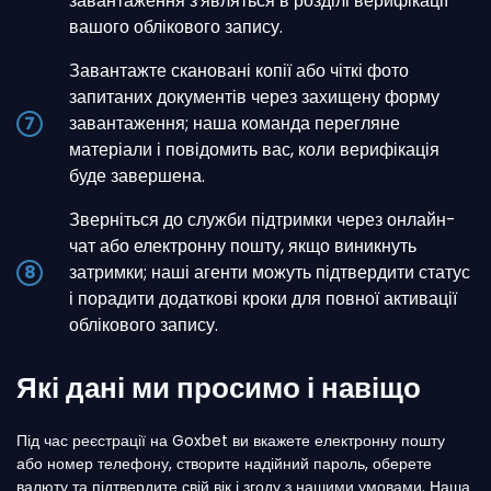
завантаження з'являться в розділі верифікації
вашого облікового запису.
Завантажте скановані копії або чіткі фото
запитаних документів через захищену форму
завантаження; наша команда перегляне
матеріали і повідомить вас, коли верифікація
буде завершена.
Зверніться до служби підтримки через онлайн-
чат або електронну пошту, якщо виникнуть
затримки; наші агенти можуть підтвердити статус
і порадити додаткові кроки для повної активації
облікового запису.
Які дані ми просимо і навіщо
Під час реєстрації на Goxbet ви вкажете електронну пошту
або номер телефону, створите надійний пароль, оберете
валюту та підтвердите свій вік і згоду з нашими умовами. Наша