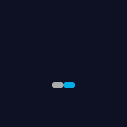
Українська
▾
©
2026
.