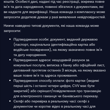
коштів. Особисті дані, надані під час реєстрації, зокрема повне
ім'я та дата народження, повинні збігатися з документами, які
ви надаєте для верифікації. Наша команда з комплаєнсу може
запросити додаткові докази у разі виявлення невідповідностей.
Нижче наведено типові документи, які наша команда може
запросити:
Підтвердження особи: документ, виданий державою
(паспорт, національна ідентифікаційна картка або
водійське посвідчення), на якому зазначено повне ім'я
та дату народження.
Підтвердження адреси: нещодавній рахунок за
комунальні послуги, виписка з банку або офіційний лист,
датований протягом останніх 3 місяців, на якому вказано
ваше повне ім'я та адреса проживання.
Підтвердження способу оплати: фото картки (видимі
перші шість і останні чотири цифри, CVV має бути
закритий) або скріншот/повідомлення про транзакцію
для електронного гаманця чи банківського переказу.
Селфі або перевірка в реальному часі: селфі з
документом чи коротке відео в реальному часі для