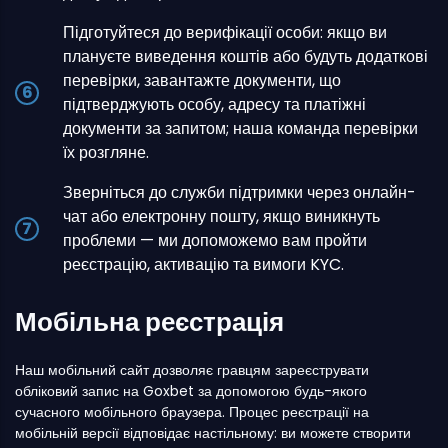
Підготуйтеся до верифікації особи: якщо ви
плануєте виведення коштів або будуть додаткові
перевірки, завантажте документи, що
підтверджують особу, адресу та платіжні
документи за запитом; наша команда перевірки
їх розгляне.
Зверніться до служби підтримки через онлайн-
чат або електронну пошту, якщо виникнуть
проблеми — ми допоможемо вам пройти
реєстрацію, активацію та вимоги KYC.
Мобільна реєстрація
Наш мобільний сайт дозволяє гравцям зареєструвати
обліковий запис на Goxbet за допомогою будь-якого
сучасного мобільного браузера. Процес реєстрації на
мобільній версії відповідає настільному: ви можете створити