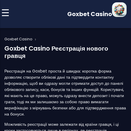
Goxbet Casino
›
Goxbet Casino
Goxbet Casino Реєстрація нового
гравця
Реєстрація на Goxbet проста й швидка: коротка форма
дозволяє створити облікові дані та підтвердити контактну
інформацію, щоб ви одразу могли отримати доступ до панелі
облікового запису, каси, бонусів та інших функцій. Користувачі,
які мають на це право, можуть одразу внести депозит і почати
грати, тоді як ми залишаємо за собою право вимагати
верифікацію з міркувань безпеки або для підтвердження права
на бонуси.
Можливість реєстрації може залежати від країни гравця, і ці
кроки застосовуються лише в регіонах, де реєстрація