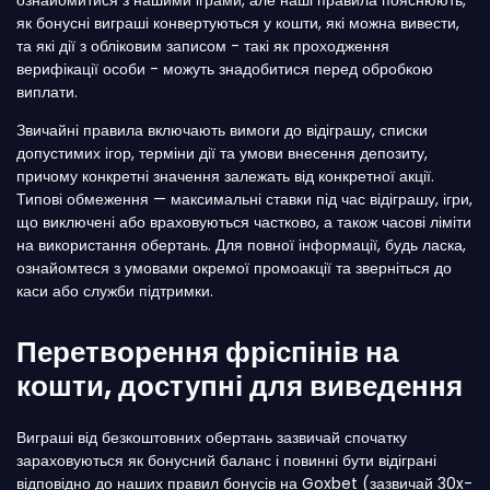
як бонусні виграші конвертуються у кошти, які можна вивести,
та які дії з обліковим записом - такі як проходження
верифікації особи - можуть знадобитися перед обробкою
виплати.
Звичайні правила включають вимоги до відіграшу, списки
допустимих ігор, терміни дії та умови внесення депозиту,
причому конкретні значення залежать від конкретної акції.
Типові обмеження — максимальні ставки під час відіграшу, ігри,
що виключені або враховуються частково, а також часові ліміти
на використання обертань. Для повної інформації, будь ласка,
ознайомтеся з умовами окремої промоакції та зверніться до
каси або служби підтримки.
Перетворення фріспінів на
кошти, доступні для виведення
Виграші від безкоштовних обертань зазвичай спочатку
зараховуються як бонусний баланс і повинні бути відіграні
відповідно до наших правил бонусів на Goxbet (зазвичай 30x-