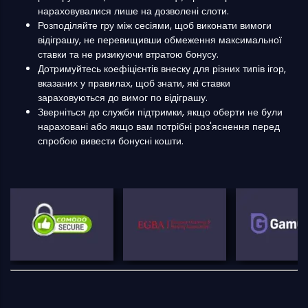
нараховувалися лише на дозволені слоти.
Розподіляйте гру між сесіями, щоб виконати вимоги
відіграшу, не перевищивши обмеження максимальної
ставки та не ризикуючи втратою бонусу.
Дотримуйтесь коефіцієнтів внеску для різних типів ігор,
вказаних у правилах, щоб знати, які ставки
зараховуються до вимог по відіграшу.
Зверніться до служби підтримки, якщо оберти не були
нараховані або якщо вам потрібні роз'яснення перед
спробою вивести бонусні кошти.