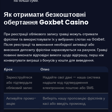
на більші суми.
Як отримати безкоштовні
обертання Goxbet Casino
При реєстрації облікового запису гравці можуть отримати
фріспіни та використовувати їх у вибраних слотах на Goxbet.
Після реєстрації та виконання необхідної активації або
внесення депозиту фріспіни нараховуються на рахунок. Гравці
повинні виконати відповідні вимоги щодо відіграшу, перш ніж
конвертувати виграші з бонусів у кошти для виведення.
Крок
Опис
Зареєструйтеся
Надайте свої дані — наша система
або підтвердьте
надішле код підтвердження
обліковий запис
електронною поштою або SMS.
Активуйте промо-
Виберіть нашу пропозицію фріспінів у
акцію
касі або введіть промокод.