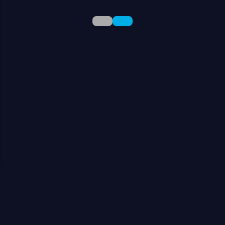
Українська
▾
©
2026
.